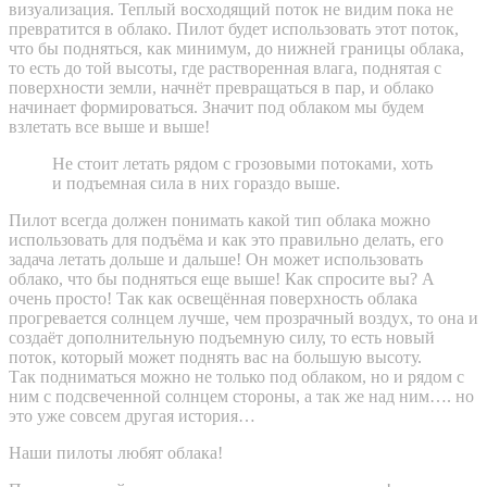
визуализация. Теплый восходящий поток не видим пока не
превратится в облако. Пилот будет использовать этот поток,
что бы подняться, как минимум, до нижней границы облака,
то есть до той высоты, где растворенная влага, поднятая с
поверхности земли, начнёт превращаться в пар, и облако
начинает формироваться. Значит под облаком мы будем
взлетать все выше и выше!
Не стоит летать рядом с грозовыми потоками, хоть
и подъемная сила в них гораздо выше.
Пилот всегда должен понимать какой тип облака можно
использовать для подъёма и как это правильно делать, его
задача летать дольше и дальше! Он может использовать
облако, что бы подняться еще выше! Как спросите вы? А
очень просто! Так как освещённая поверхность облака
прогревается солнцем лучше, чем прозрачный воздух, то она и
создаёт дополнительную подъемную силу, то есть новый
поток, который может поднять вас на большую высоту.
Так подниматься можно не только под облаком, но и рядом с
ним с подсвеченной солнцем стороны, а так же над ним…. но
это уже совсем другая история…
Наши пилоты любят облака!