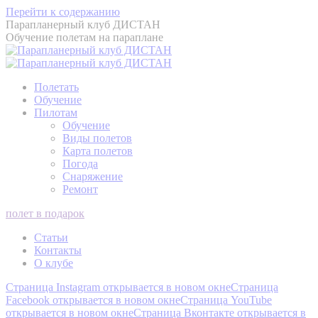
Перейти к содержанию
Парапланерный клуб ДИСТАН
Обучение полетам на параплане
Полетать
Обучение
Пилотам
Обучение
Виды полетов
Карта полетов
Погода
Снаряжение
Ремонт
полет в подарок
Статьи
Контакты
О клубе
Страница Instagram открывается в новом окне
Страница
Facebook открывается в новом окне
Страница YouTube
открывается в новом окне
Страница Вконтакте открывается в