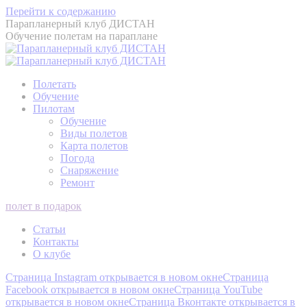
Перейти к содержанию
Парапланерный клуб ДИСТАН
Обучение полетам на параплане
Полетать
Обучение
Пилотам
Обучение
Виды полетов
Карта полетов
Погода
Снаряжение
Ремонт
полет в подарок
Статьи
Контакты
О клубе
Страница Instagram открывается в новом окне
Страница
Facebook открывается в новом окне
Страница YouTube
открывается в новом окне
Страница Вконтакте открывается в