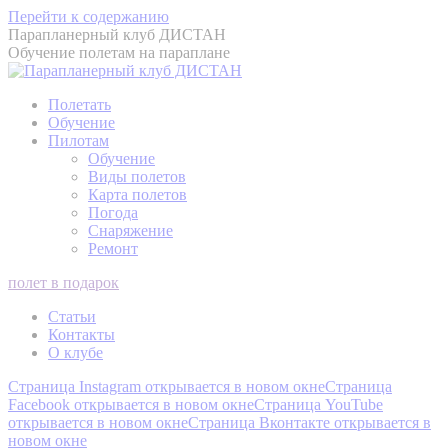
Перейти к содержанию
Парапланерный клуб ДИСТАН
Обучение полетам на параплане
Полетать
Обучение
Пилотам
Обучение
Виды полетов
Карта полетов
Погода
Снаряжение
Ремонт
полет в подарок
Статьи
Контакты
О клубе
Страница Instagram открывается в новом окне
Страница
Facebook открывается в новом окне
Страница YouTube
открывается в новом окне
Страница Вконтакте открывается в
новом окне