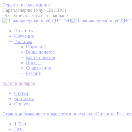
Перейти к содержанию
Парапланерный клуб ДИСТАН
Обучение полетам на параплане
Полетать
Обучение
Пилотам
Обучение
Виды полетов
Карта полетов
Погода
Снаряжение
Ремонт
полет в подарок
Статьи
Контакты
О клубе
Страница Instagram открывается в новом окне
Страница Faceboo
1 Тест
FAQ